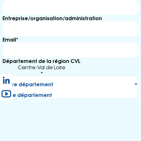
ss
e
G
Entreprise/organisation/administration
lo
ss
ai
Email
*
re
R
e
cr
Département de la région
CVL
u
Centre-Val de Loire
t
*
e
m
e
votre département
n
t
C
o
n
t
a