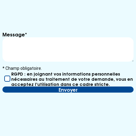
c
t
Message
*
* Champ obligatoire.
RGPD : en joignant vos informations personnelles
nécessaires au traitement de votre demande, vous en
acceptez l’utilisation dans ce cadre stricte.
Envoyer