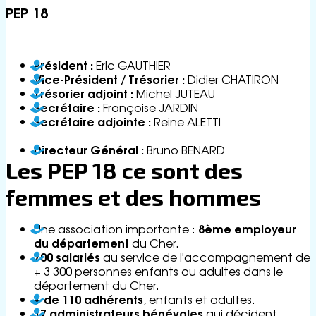
ss
PEP 18
e
G
lo
ss
Président :
Eric GAUTHIER
ai
Vice-Président / Trésorier :
Didier CHATIRON
re
Trésorier adjoint :
Michel JUTEAU
R
Secrétaire :
Françoise JARDIN
e
Secrétaire adjointe :
Reine ALETTI
cr
u
Directeur Général :
Bruno BENARD
t
Les PEP 18 ce sont des
e
m
femmes et des hommes
e
n
8ème employeur
Une association importante :
t
du département
du Cher.
C
700 salariés
au service de l'accompagnement de
o
+ 3 300 personnes enfants ou adultes dans le
n
département du Cher.
t
+ de 110 adhérents
, enfants et adultes.
a
17 administrateurs bénévoles
qui décident,