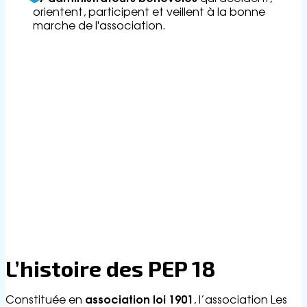
c
orientent, participent et veillent à la bonne
t
marche de l'association.
Télécharger le
Rapport
d’activités
Voir l'Index
d’égalité
hommes/femmes
année N-1
L’histoire des PEP 18
association loi 1901
Constituée en
, l’association Les