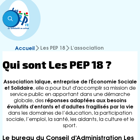
Les PEP 18
L'association
Accompagner les personnes
Projet associatif
Recherche et Développement
Établissements et Services
Soutenir les familles
ARPEP
Les dispositifs
Les PEP 18
L'association
Accueil
Coopération / Partenariats
UEE
JADE - Aides aux aidants
PEP 18 Formation
Adhésion
CRIA 18
COM 360 - Soutenir les familles
Qui sont Les PEP 18 ?
Culture
Accompagnement de la personne
Offre de services
Sport
Formations adaptées des
travailleurs handicapés
Je suis un particulier
A
Association laïque, entreprise de l'Économie Sociale
Pratiques professionnelles -
Je suis un professionnel
c
et Solidaire
, elle a pour but d'accomplir sa mission de
Méthodologie
t
service public en apportant dans une démarche
Recommandations aux bonne
u
réponses adaptées aux besoins
globale, des
pratiques professionnelles
al
évolutifs d'enfants et d'adultes fragilisés par la vie
Management - Gestion - Sécurité
it
dans les domaines de l’éducation, la participation
é
sociale, l’emploi, la santé, les aidants, la culture et le
s
sport.
Pr
Le bureau du Conseil d’Administration Les
e