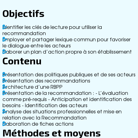
ss
e
Objectifs
G
lo
Identifier les clés de lecture pour utiliser la
ss
recommandation
ai
Employer et partager lexique commun pour favoriser
re
le dialogue entre les acteurs
R
Elaborer un plan d’action propre à son établissement
e
Contenu
cr
u
t
Présentation des politiques publiques et de ses acteurs
e
Présentation des recommandations
m
Architecture d’une RBPP
e
Présentation de la recommandation : - L’évaluation
n
comme pré-requis - Anticipation et identification des
t
besoins - Identification des acteurs
C
Analyse des situations professionnelles et mise en
o
relation avec la Recommandation
n
Elaboration de fiches actions
t
Méthodes et moyens
a