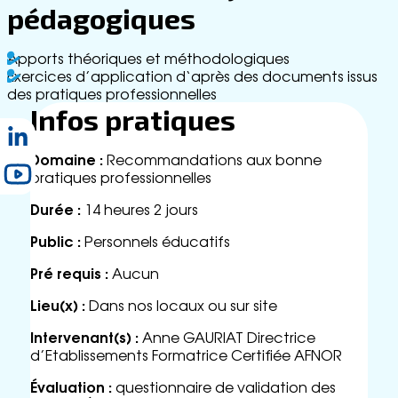
c
pédagogiques
t
Apports théoriques et méthodologiques
Exercices d’application d‘après des documents issus
des pratiques professionnelles
Infos pratiques
Domaine :
Recommandations aux bonne
pratiques professionnelles
Durée :
14 heures 2 jours
Public :
Personnels éducatifs
Pré requis :
Aucun
Lieu(x) :
Dans nos locaux ou sur site
Intervenant(s) :
Anne GAURIAT Directrice
d’Etablissements Formatrice Certifiée AFNOR
Évaluation :
questionnaire de validation des