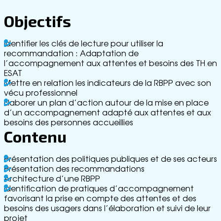
ss
e
Objectifs
G
lo
Identifier les clés de lecture pour utiliser la
ss
recommandation : Adaptation de
ai
l’accompagnement aux attentes et besoins des TH en
re
ESAT
R
Mettre en relation les indicateurs de la RBPP avec son
e
vécu professionnel
cr
Elaborer un plan d’action autour de la mise en place
u
d’un accompagnement adapté aux attentes et aux
t
besoins des personnes accueillies
e
Contenu
m
e
n
Présentation des politiques publiques et de ses acteurs
t
Présentation des recommandations
C
Architecture d’une RBPP
o
Identification de pratiques d’accompagnement
n
favorisant la prise en compte des attentes et des
t
besoins des usagers dans l’élaboration et suivi de leur
a
projet