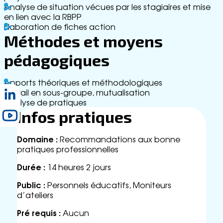
c
Analyse de situation vécues par les stagiaires et mise
t
en lien avec la RBPP
Elaboration de fiches action
Méthodes et moyens
pédagogiques
Apports théoriques et méthodologiques
Travail en sous-groupe, mutualisation
Analyse de pratiques
Infos pratiques
Domaine :
Recommandations aux bonne
pratiques professionnelles
Durée :
14 heures 2 jours
Public :
Personnels éducatifs, Moniteurs
d’ateliers
Pré requis :
Aucun