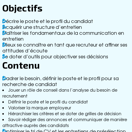
ss
Objectifs
e
G
lo
Décrire le poste et le profil du candidat
ss
Acquérir une structure d’entretien
ai
Maîtriser les fondamentaux de la communication en
re
entretien
R
Mieux se connaître en tant que recruteur et affiner ses
e
attitudes d’écoute
cr
Se doter d’outils pour objectiver ses décisions
u
Contenu
t
e
Cadrer le besoin, définir le poste et le profil pour sa
m
recherche de candidat
e
Jouer un rôle de conseil dans l’analyse du besoin de
n
recrutement
t
Définir le poste et le profil du candidat
C
Valoriser la marque employeur
o
Hiérarchiser les critères et se doter de grilles de décision
n
Savoir rédiger des annonces et communiquer de manière
t
attractive auprès des candidats
a
Optimiser le tri de CV et les entretiens de présélection